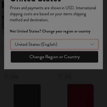
Inscrivez-vous maintenant et bénéficiez de
10 %
Prices and payments are shown in USD. International
de remise ainsi que de frais de port gratuits
shipping costs are based on your items shipping
sur votre première commande
en utilisant le
method and destination.
code
WELCOME10.
Créez un compte Moleskine pour accéder à des
Not United States? Change your region or country
Carnets
Agendas
M
offres exclusives, des avantages réservés aux
membres et davantage d’inspiration.
Filtre
Prix décroissant
Créer un compte!
Change Region or Country
863 Produits
-50%
-50%