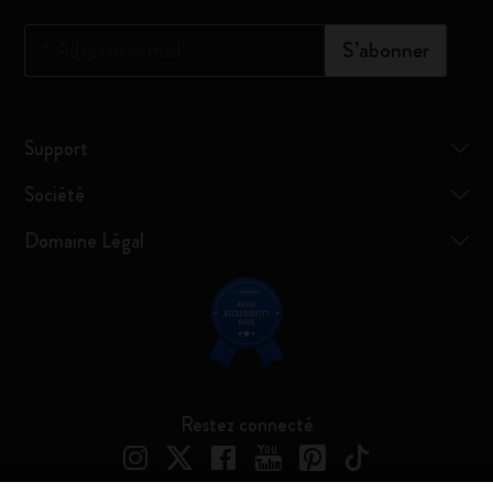
*
Adresse e-mail
S’abonner
Support
Société
Domaine Légal
Restez connecté