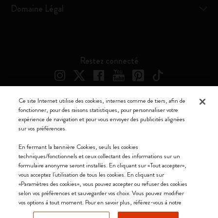
Domaine Légal
Restez connecté
Ce site Internet utilise des cookies, internes comme de tiers, afin de
fonctionner, pour des raisons statistiques, pour personnaliser votre
expérience de navigation et pour vous envoyer des publicités alignées
sur vos préférences.
Moleskine ® est une marque enregistrée de Moleskine Srl a socio unico
En fermant la bannière Cookies, seuls les cookies
techniques/fonctionnels et ceux collectant des informations sur un
Moleskine srl a socio unico - Via Bergognone, 34 – 20144 Milano -
formulaire anonyme seront installés. En cliquant sur «Tout accepter»,
Italia - P. IVA / CCIAA n. 07234480965 - REA MI 1945400 - Cap.
vous acceptez l'utilisation de tous les cookies. En cliquant sur
Soc. €2.181.513,42
«Paramètres des cookies», vous pouvez accepter ou refuser des cookies
selon vos préférences et sauvegarder vos choix. Vous pouvez modifier
Nous acceptons
vos options à tout moment. Pour en savoir plus, référez-vous à notre