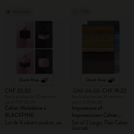
Best-seller
-20%
Quick Shop
Quick Shop
CHF 20.00
CHF 24.00
CHF 19.20
Prix le plus bas des 30 derniers
Prix le plus bas des 30 derniers
jours: CHF 20.00
jours: CHF 24.00
Cahier Moleskine x
Impressions of
BLACKPINK
Impressionism Cahier
Journals
Lot de 4 cahiers pocket, uni
Set of 2 Large, Plain Cahier
Journals