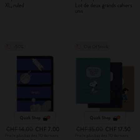
Journal
XL, ruled
Lot de deux grands cahiers
unis
-50%
Out Of Stock
Quick Shop
Quick Shop
CHF 14.00
CHF 7.00
CHF 35.00
CHF 17.50
Prix le plus bas des 30 derniers
Prix le plus bas des 30 derniers