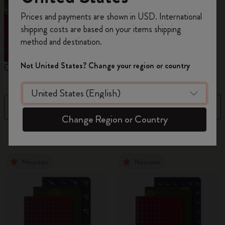
Inscrivez-vous maintenant et bénéficiez de
10 %
Prices and payments are shown in USD. International
de remise ainsi que de frais de port gratuits
shipping costs are based on your items shipping
sur votre première commande
en utilisant le
method and destination.
code
WELCOME10.
Créez un compte Moleskine pour accéder à des
Not United States? Change your region or country
Cahiers
Cahier Étudiant
C
offres exclusives, des avantages réservés aux
membres et davantage d’inspiration.
Filtre
Best Matches
Créer un compte!
Change Region or Country
101 Produits
Nouveau
Nouveau