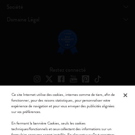
Société
Domaine Légal
Restez connecté
Ce site Internet utilise des cookies, internes comme de tiers, afin de
fonctionner, pour des raisons statistiques, pour personnaliser votre
Moleskine ® est une marque enregistrée de Moleskine Srl a socio unico
expérience de navigation et pour vous envoyer des publicités alignées
sur vos préférences.
Moleskine srl a socio unico - Via Bergognone, 34 – 20144 Milano -
Italia - P. IVA / CCIAA n. 07234480965 - REA MI 1945400 - Cap.
En fermant la bannière Cookies, seuls les cookies
Soc. €2.181.513,42
techniques/fonctionnels et ceux collectant des informations sur un
formulaire anonyme seront installés. En cliquant sur «Tout accepter»,