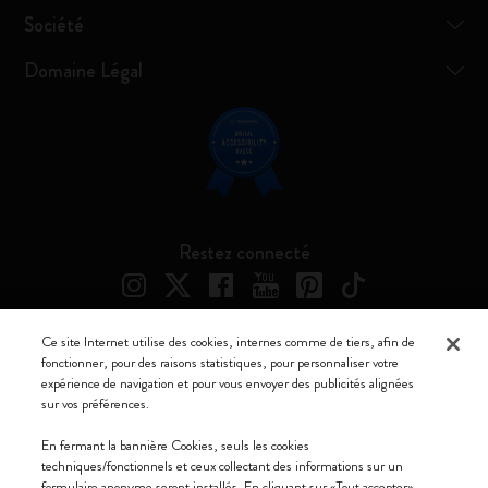
Société
Domaine Légal
Restez connecté
Ce site Internet utilise des cookies, internes comme de tiers, afin de
fonctionner, pour des raisons statistiques, pour personnaliser votre
Moleskine ® est une marque enregistrée de Moleskine Srl a socio unico
expérience de navigation et pour vous envoyer des publicités alignées
sur vos préférences.
Moleskine srl a socio unico - Via Bergognone, 34 – 20144 Milano -
Italia - P. IVA / CCIAA n. 07234480965 - REA MI 1945400 - Cap.
En fermant la bannière Cookies, seuls les cookies
Soc. €2.181.513,42
techniques/fonctionnels et ceux collectant des informations sur un
formulaire anonyme seront installés. En cliquant sur «Tout accepter»,