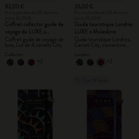
82,00 €
26,00 €
Prix le plus bas des 30 derniers
Prix le plus bas des 30 derniers
jours: 82,00 €
jours: 26,00 €
Coffret collector guide de
Guide touristique Londres
voyage de LUXE x
LUXE x Moleskine
Moleskine
Coffret guide de voyage de
Guide touristique Londres,
luxe, Lot de 4 carnets City
Carnet City, couverture
rigide
Collector
London
+2
+2
Out Of Stock