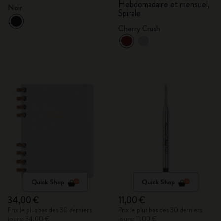
mensuel, Spirale
Hebdomadaire et mensuel,
Noir
Spirale
Cherry Crush
Quick Shop
Quick Shop
34,00 €
11,00 €
Prix le plus bas des 30 derniers
Prix le plus bas des 30 derniers
jours: 34,00 €
jours: 11,00 €