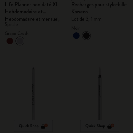
Life Planner non daté XL
Recharges pour stylo-bille
Hebdomadaire et
Kaweco
mensuel, Spirale
Hebdomadaire et mensuel,
Lot de 3, 1 mm
Spirale
Noir
Grape Crush
Quick Shop
Quick Shop