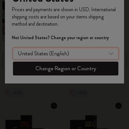
Inscrivez-vous maintenant et bénéficiez de
10 %
Prices and payments are shown in USD. International
de remise ainsi que de frais de port gratuits
shipping costs are based on your items shipping
sur votre première commande
en utilisant le
method and destination.
code
WELCOME10.
Créez un compte Moleskine pour accéder à des
Not United States? Change your region or country
Carnets
Agendas
M
offres exclusives, des avantages réservés aux
membres et davantage d’inspiration.
Filtre
Trier par
Créer un compte!
Change Region or Country
886 Produits
-40%
-40%