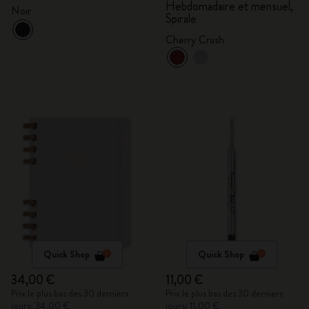
mensuel, Spirale
Hebdomadaire et mensuel,
Noir
Spirale
Cherry Crush
Quick Shop
Quick Shop
34,00 €
11,00 €
Prix le plus bas des 30 derniers
Prix le plus bas des 30 derniers
jours: 34,00 €
jours: 11,00 €