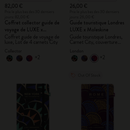
82,00 €
26,00 €
Prix le plus bas des 30 derniers
Prix le plus bas des 30 derniers
jours: 82,00 €
jours: 26,00 €
Coffret collector guide de
Guide touristique Londres
voyage de LUXE x
LUXE x Moleskine
Moleskine
Coffret guide de voyage de
Guide touristique Londres,
luxe, Lot de 4 carnets City
Carnet City, couverture
rigide
Collector
London
+2
+2
Out Of Stock