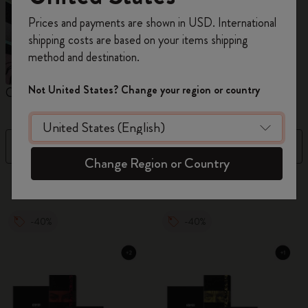
Inscrivez-vous maintenant et bénéficiez de
10 %
Prices and payments are shown in USD. International
de remise ainsi que de frais de port gratuits
shipping costs are based on your items shipping
sur votre première commande
en utilisant le
method and destination.
code
WELCOME10.
Créez un compte Moleskine pour accéder à des
Not United States? Change your region or country
Carnets
Agendas
M
offres exclusives, des avantages réservés aux
membres et davantage d’inspiration.
Filtre
Trier par
Créer un compte!
Change Region or Country
886 Produits
-40%
-40%