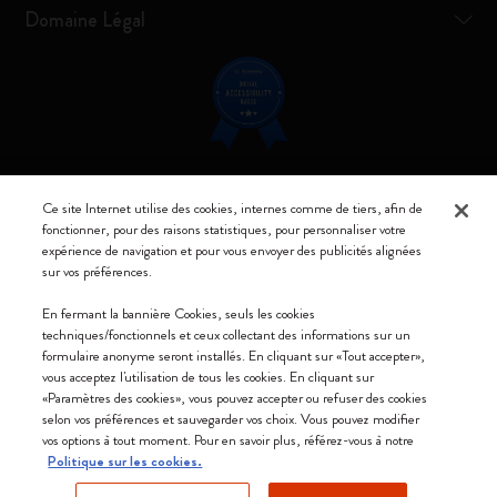
Domaine Légal
Restez connecté
Ce site Internet utilise des cookies, internes comme de tiers, afin de
fonctionner, pour des raisons statistiques, pour personnaliser votre
expérience de navigation et pour vous envoyer des publicités alignées
sur vos préférences.
En fermant la bannière Cookies, seuls les cookies
Moleskine ® est une marque enregistrée de Moleskine Srl a socio unico
techniques/fonctionnels et ceux collectant des informations sur un
formulaire anonyme seront installés. En cliquant sur «Tout accepter»,
Moleskine srl a socio unico - Via Bergognone, 34 – 20144 Milano -
vous acceptez l'utilisation de tous les cookies. En cliquant sur
Italia - P. IVA / CCIAA n. 07234480965 - REA MI 1945400 - Cap.
«Paramètres des cookies», vous pouvez accepter ou refuser des cookies
Soc. €2.181.513,42
selon vos préférences et sauvegarder vos choix. Vous pouvez modifier
vos options à tout moment. Pour en savoir plus, référez-vous à notre
Nous acceptons
Politique sur les cookies.