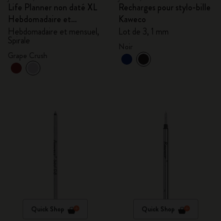
Life Planner non daté XL
Recharges pour stylo-bille
Hebdomadaire et
Kaweco
mensuel, Spirale
Hebdomadaire et mensuel,
Lot de 3, 1 mm
Spirale
Noir
Grape Crush
Quick Shop
Quick Shop