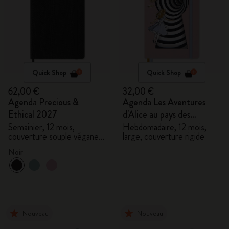
Quick Shop
Quick Shop
62,00 €
32,00 €
Agenda Precious &
Agenda Les Aventures
Ethical 2027
d'Alice au pays des
merveilles 2027
Semainier, 12 mois,
Hebdomadaire, 12 mois,
couverture souple végane,
large, couverture rigide
coffret cadeau
Noir
Nouveau
Nouveau