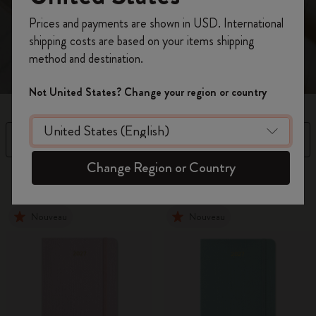
claire pour une meilleure gestion du temps.
Inscrivez-vous maintenant et bénéficiez de
10 %
Prices and payments are shown in USD. International
de remise ainsi que de frais de port gratuits
shipping costs are based on your items shipping
sur votre première commande
en utilisant le
method and destination.
code
WELCOME10.
Créez un compte Moleskine pour accéder à des
Not United States? Change your region or country
offres exclusives, des avantages réservés aux
membres et davantage d’inspiration.
Filtre
Trier par
Créer un compte!
Change Region or Country
97 Produits
Nouveau
Nouveau