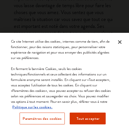
vous laisse davantage de temps libre pour faire les
choses que vous aimez. Vous sentez que vous
maîtrisez la situation car vous savez que tout ce qui
est important est noté dans votre agenda. Ses
pages se souviennent de tout pour que vous n'ayez
pas à le faire vous-même. Vous pouvez également
Ce site Internet utilise des cookies, internes comme de tiers, afin de
utiliser les plages horaires pour programmer des
fonctionner, pour des raisons statistiques, pour personnaliser votre
expérience de navigation et pour vous envoyer des publicités alignées
pauses et vous assurer que la frénésie de la vie
sur vos préférences.
quotidienne est contrebalancée par des moments
de détente et de repos.
En fermant la bannière Cookies, seuls les cookies
techniques/fonctionnels et ceux collectant des informations sur un
formulaire anonyme seront installés. En cliquant sur «Tout accepter»,
Un agenda pour celles et ceux
vous acceptez l'utilisation de tous les cookies. En cliquant sur
«Paramètres des cookies», vous pouvez accepter ou refuser des cookies
qui ont une vie bien remplie
selon vos préférences et sauvegarder vos choix. Vous pouvez modifier
vos options à tout moment. Pour en savoir plus, référez-vous à notre
Politique sur les cookies.
Commencez par noter vos activités hebdomadaires
dans votre agenda en début de semaine, afin d'avoir
Paramètres des cookies
Tout accepter
immédiatement un aperçu général de tout ce qui