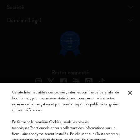
Société
Domaine Légal
Restez connecté
Ce site Internet utilise des cookies, internes comme de tiers, afin de
fonctionner, pour des raisons statistiques, pour personnaliser votre
expérience de navigation et pour vous envoyer des publicités alignées
Moleskine ® est une marque enregistrée de Moleskine Srl a socio unico
sur vos préférences.
Moleskine srl a socio unico - Via Bergognone, 34 – 20144 Milano -
En fermant la bannière Cookies, seuls les cookies
Italia - P. IVA / CCIAA n. 07234480965 - REA MI 1945400 - Cap.
techniques/fonctionnels et ceux collectant des informations sur un
Soc. €2.181.513,42
formulaire anonyme seront installés. En cliquant sur «Tout accepter»,
vous acceptez l'utilisation de tous les cookies. En cliquant sur