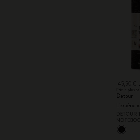
45,50 €
Prix le plus 
Detour
L'expérien
DETOUR 
NOTEBO