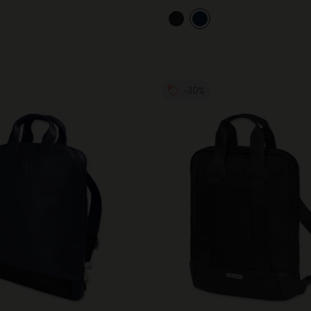
Casa Batlló Éditions personnalisées
I Am The City
-30%
IZIPIZI x Moleskine
Moleskine Detour