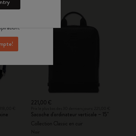
ntry
oleskine pour
exclusives, des
aux membres et
piration.
ompte!
221,00 €
: 318,00 €
Prix le plus bas des 30 derniers jours: 221,00 €
kine
Sacoche d'ordinateur verticale – 15''
Collection Classic en cuir
Noir