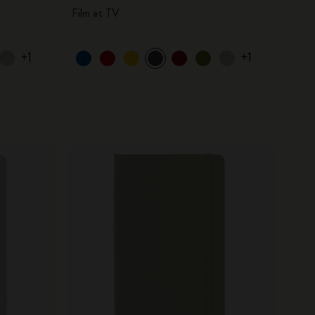
Film et TV
+1
+1