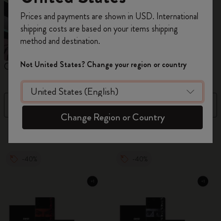
Inscrivez-vous maintenant et bénéficiez de
10 %
Prices and payments are shown in USD. International
de remise ainsi que de frais de port gratuits
shipping costs are based on your items shipping
sur votre première commande
en utilisant le
method and destination.
code
WELCOME10.
Créez un compte Moleskine pour accéder à des
Not United States? Change your region or country
Carnets
Agendas
M
offres exclusives, des avantages réservés aux
membres et davantage d’inspiration.
Filtre
Trier par
Créer un compte!
Change Region or Country
884 Produits
-40%
-40%