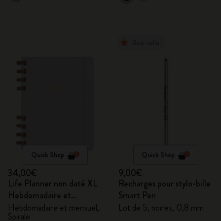
Best-seller
Quick Shop
Quick Shop
34,00€
9,00€
Life Planner non daté XL
Recharges pour stylo-bille
Hebdomadaire et
Smart Pen
mensuel, Spirale
Hebdomadaire et mensuel,
Lot de 5, noires, 0,8 mm
Spirale