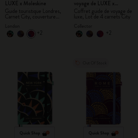
LUXE x Moleskine
voyage de LUXE x
Moleskine
Guide touristique Londres,
Coffret guide de voyage de
Carnet City, couverture
luxe, Lot de 4 carnets City
rigide
London
Collector
+2
+2
Out Of Stock
Quick Shop
Quick Shop