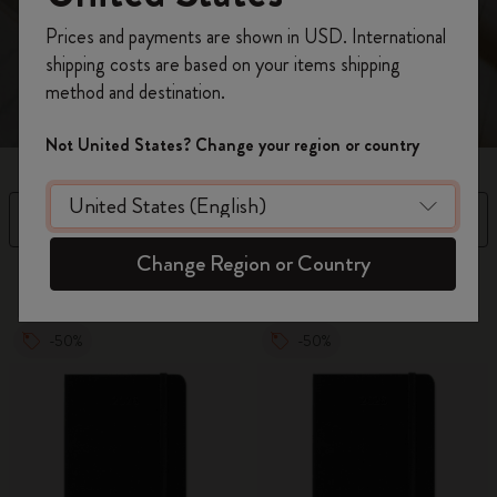
claire pour une meilleure gestion du temps.
Inscrivez-vous maintenant et bénéficiez de
10 %
Prices and payments are shown in USD. International
de remise ainsi que de frais de port gratuits
shipping costs are based on your items shipping
sur votre première commande
en utilisant le
method and destination.
code
WELCOME10.
Créez un compte Moleskine pour accéder à des
Not United States? Change your region or country
offres exclusives, des avantages réservés aux
membres et davantage d’inspiration.
Filtre
Prix croissant
Créer un compte!
Change Region or Country
97 Produits
-50%
-50%