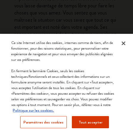
vous laisse davantage de temps libre pour faire les
choses que vous aimez. Vous sentez que vous
maîtrisez la situation car vous savez que tout ce qui
est important est noté dans votre agenda. Ses
pages se souviennent de tout pour que vous n'ayez
pas à le faire vous-même. Vous pouvez également
Ce site Internet utilise des cookies, internes comme de tiers, afin de
utiliser les plages horaires pour programmer des
fonctionner, pour des raisons statistiques, pour personnaliser votre
expérience de navigation et pour vous envoyer des publicités alignées
pauses et vous assurer que la frénésie de la vie
sur vos préférences.
quotidienne est contrebalancée par des moments
de détente et de repos.
En fermant la bannière Cookies, seuls les cookies
techniques/fonctionnels et ceux collectant des informations sur un
formulaire anonyme seront installés. En cliquant sur «Tout accepter»,
Un agenda pour celles et ceux
vous acceptez l'utilisation de tous les cookies. En cliquant sur
«Paramètres des cookies», vous pouvez accepter ou refuser des cookies
qui ont une vie bien remplie
selon vos préférences et sauvegarder vos choix. Vous pouvez modifier
vos options à tout moment. Pour en savoir plus, référez-vous à notre
Politique sur les cookies.
Commencez par noter vos activités hebdomadaires
dans votre agenda en début de semaine, afin d'avoir
Paramètres des cookies
Tout accepter
immédiatement un aperçu général de tout ce qui