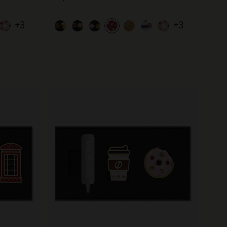
+3
+3