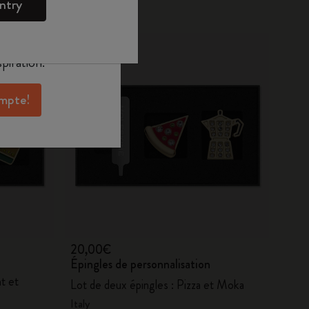
ntry
oleskine pour
exclusives, des
aux membres et
piration.
ompte!
20,00€
Épingles de personnalisation
t et
Lot de deux épingles : Pizza et Moka
Italy