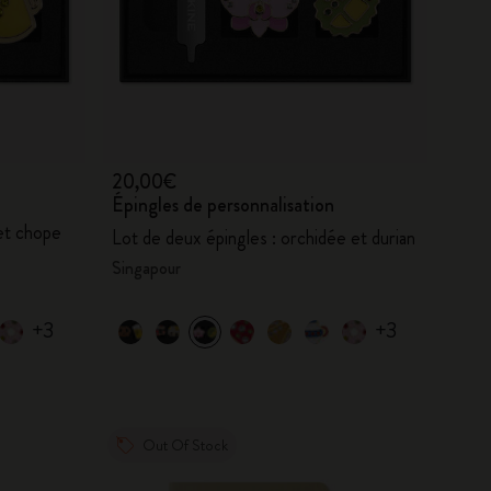
20,00€
Épingles de personnalisation
 et chope
Lot de deux épingles : orchidée et durian
Singapour
+3
+3
Out Of Stock