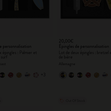
20,00€
e personnalisation
Épingles de personnalisation
 épingles : Palmier et
Lot de deux épingles : bretzel
 surf
de bière
oast
Allemagne
+3
u
Out Of Stock