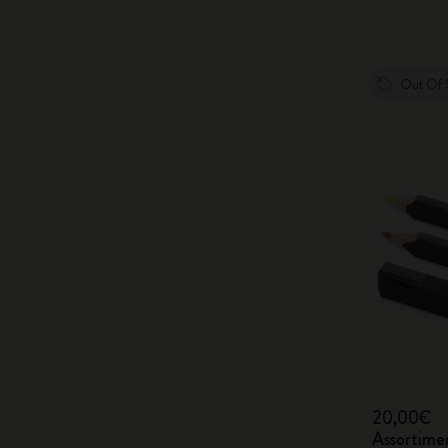
Out Of 
20,00€
Assortimen