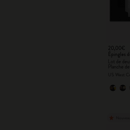
20,00€
Épingles d
Lot de deux
Planche de
US West C
Nouvea