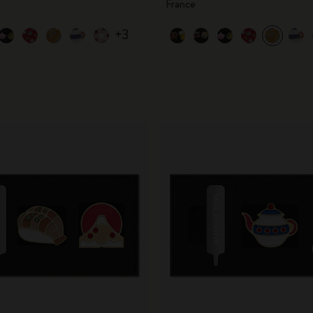
France
City Guide Notebooks LUXE x Moleskine
+3
Casa Batlló Éditions personnalisées
I Am The City
IZIPIZI x Moleskine
Moleskine Detour