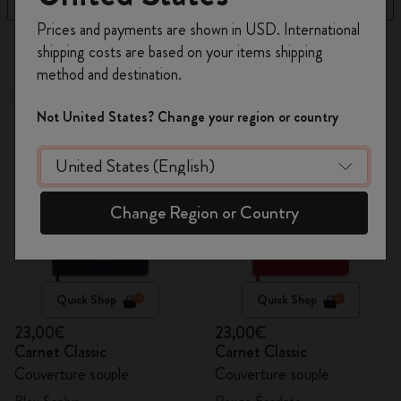
Inscrivez-vous maintenant et bénéficiez de
10 %
Prices and payments are shown in USD. International
de remise ainsi que de frais de port gratuits
315 Produits
shipping costs are based on your items shipping
sur votre première commande
en utilisant le
method and destination.
code
WELCOME10.
Best-seller
Créez un compte Moleskine pour accéder à des
Not United States? Change your region or country
offres exclusives, des avantages réservés aux
membres et davantage d’inspiration.
Créer un compte!
Change Region or Country
Quick Shop
Quick Shop
23,00€
23,00€
Carnet Classic
Carnet Classic
Couverture souple
Couverture souple