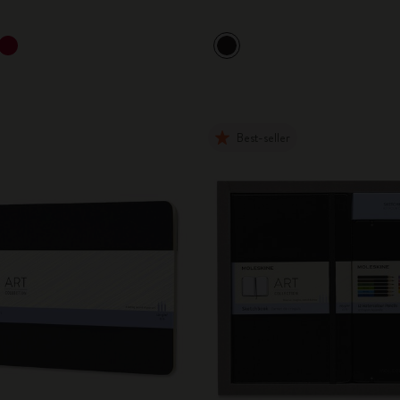
City Guide Notebooks LUXE x Moleskine
Casa Batlló Éditions personnalisées
I Am The City
Best-seller
IZIPIZI x Moleskine
Moleskine Detour