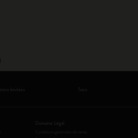
1
tions limitées
Sacs
Domaine Légal
o
Conditions générales de vente