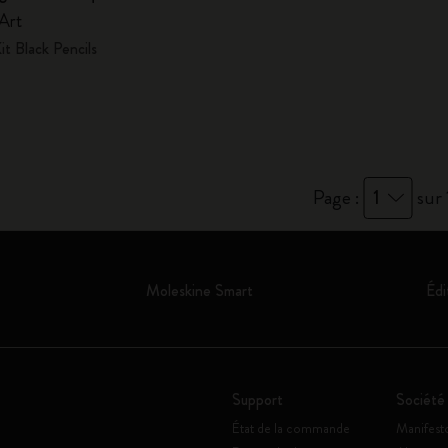
 Art
it Black Pencils
Page :
1
sur 
Moleskine Smart
Édi
Support
Société
État de la commande
Manifest