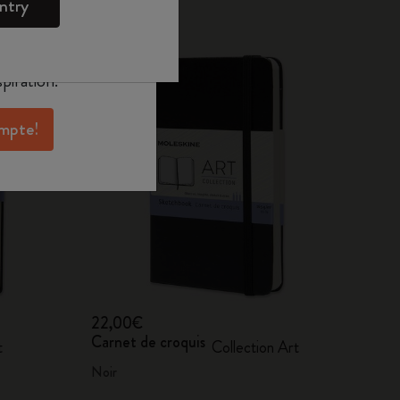
ntry
oleskine pour
exclusives, des
aux membres et
piration.
ompte!
22,00€
Carnet de croquis
t
Collection Art
Noir