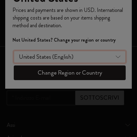
Registrati per ottenere un
10% di sconto e
Prices and payments are shown in USD. International
Moleskine Smart
spedizione gratuita sul tuo primo ordine
shipping costs are based on your items shipping
usando il codice
WELCOME10.
Edizioni Limitate
method and destination.
Crea un account Moleskine per avere accesso
Borse
ad offerte, vantaggi e tanta ispirazione.
Not United States? Change your region or country
Registrati!
Resta in contatto
Change Region or Country
Iscriviti alla nostra newsletter
*
Indirizzo E-mail
SOTTOSCRIVI
Assi