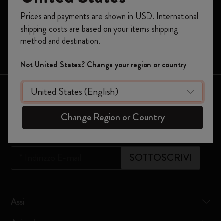
Registrati per ottenere un
10% di sconto e
Prices and payments are shown in USD. International
Moleskine Smart
spedizione gratuita sul tuo primo ordine
shipping costs are based on your items shipping
usando il codice
WELCOME10.
Edizioni Limitate
method and destination.
Crea un account Moleskine per avere accesso
Borse
ad offerte, vantaggi e tanta ispirazione.
Not United States? Change your region or country
Registrati!
Resta in contatto
Change Region or Country
Iscriviti alla nostra newsletter
*
Indirizzo E-mail
SOTTOSCRIVI
Assi