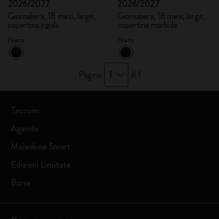
2026/2027
2026/2027
Giornaliera, 18 mesi, large,
Giornaliera, 18 mesi, large,
copertina rigida
copertina morbida
Nero
Nero
1
Pagina:
di 1
Taccuini
Agende
Moleskine Smart
Edizioni Limitate
Borse