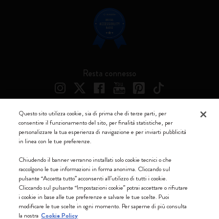
Resta connesso
Questo sito utilizza cookie, sia di prima che di terze parti, per
consentire il funzionamento del sito, per finalità statistiche, per
Moleskine ® è un marchio registrato di Moleskine Srl a socio unico
personalizzare la tua esperienza di navigazione e per inviarti pubblicità
in linea con le tue preferenze.
Moleskine srl a socio unico - Via Bergognone, 34 – 20144 Milano -
Italia - P. IVA / CCIAA n. 07234480965 - REA MI 1945400 - Cap.
Chiudendo il banner verranno installati solo cookie tecnici o che
Soc. €2.181.513,42
raccolgono le tue informazioni in forma anonima. Cliccando sul
pulsante “Accetta tutto” acconsenti all’utilizzo di tutti i cookie.
Accettiamo
Cliccando sul pulsante “Impostazioni cookie” potrai accettare o rifiutare
i cookie in base alle tue preferenze e salvare le tue scelte. Puoi
modificare le tue scelte in ogni momento. Per saperne di più consulta
la nostra
Cookie Policy