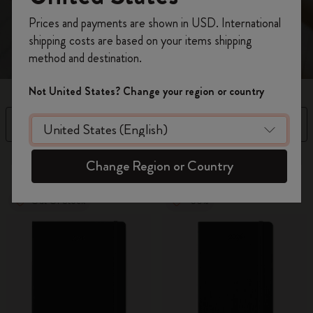
perfette per esprimere il tuo stile unico.
Registrati per ottenere un
10% di sconto e
Prices and payments are shown in USD. International
spedizione gratuita sul tuo primo ordine
shipping costs are based on your items shipping
usando il codice
WELCOME10.
method and destination.
Crea un account Moleskine per avere accesso
ad offerte, vantaggi e tanta ispirazione.
Not United States? Change your region or country
Registrati!
Filtra
Prezzo dal più alto al più bass
83 Prodotti
Change Region or Country
Out Of Stock
-50%