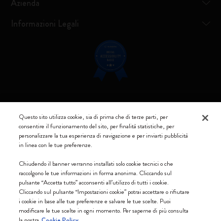
Azienda
Informazioni Legali
Resta connesso
Questo sito utilizza cookie, sia di prima che di terze parti, per
consentire il funzionamento del sito, per finalità statistiche, per
personalizzare la tua esperienza di navigazione e per inviarti pubblicità
in linea con le tue preferenze.
Moleskine ® è un marchio registrato di Moleskine Srl a socio unico
Chiudendo il banner verranno installati solo cookie tecnici o che
raccolgono le tue informazioni in forma anonima. Cliccando sul
Moleskine srl a socio unico - Via Bergognone, 34 – 20144 Milano -
pulsante “Accetta tutto” acconsenti all’utilizzo di tutti i cookie.
Italia - P. IVA / CCIAA n. 07234480965 - REA MI 1945400 - Cap.
Cliccando sul pulsante “Impostazioni cookie” potrai accettare o rifiutare
Soc. €2.181.513,42
i cookie in base alle tue preferenze e salvare le tue scelte. Puoi
modificare le tue scelte in ogni momento. Per saperne di più consulta
Accettiamo
la nostra
Cookie Policy