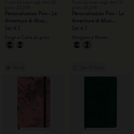
Prezzo più basso negli ultimi 30
Prezzo più basso negli ultimi 30
giorni: 20,00€
giorni: 20,00€
Personalisation Pins - Le
Personalisation Pins - Le
Avventure di Alice
Avventure di Alice
nel Paese delle Meraviglie
nel Paese delle Meraviglie
Set di 2
Set di 2
Fungo e Carte da gioco
Mangiami e Bevimi
Novità
Out Of Stock