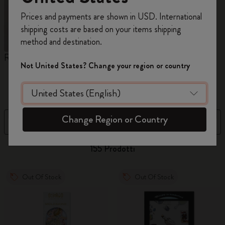
Registrati per ottenere un
10% di sconto e
Prices and payments are shown in USD. International
spedizione gratuita sul tuo primo ordine
shipping costs are based on your items shipping
usando il codice
WELCOME10.
method and destination.
Crea un account Moleskine per avere accesso
Reframe Sunglasses
Collezione Kim Jung Gi
C
ad offerte, vantaggi e tanta ispirazione.
Not United States? Change your region or country
A
M
Registrati!
Change Region or Country
Filtra
Prezzo dal più basso al più alt
155 Prodotti
Out Of Stock
Out Of Stock