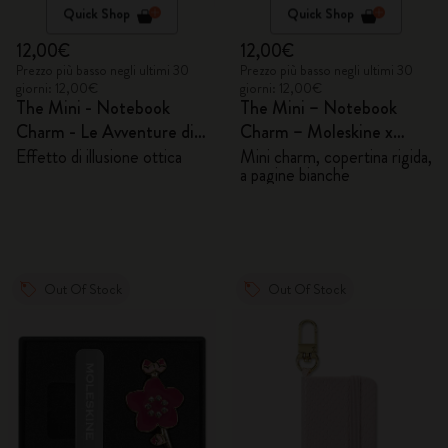
Quick Shop
Quick Shop
12,00€
12,00€
Prezzo più basso negli ultimi 30
Prezzo più basso negli ultimi 30
giorni: 12,00€
giorni: 12,00€
The Mini - Notebook
The Mini – Notebook
Charm - Le Avventure di
Charm – Moleskine x
Alice nel Paese delle
BLACKPINK
Effetto di illusione ottica
Mini charm, copertina rigida,
a pagine bianche
Meraviglie
Out Of Stock
Out Of Stock