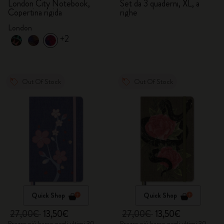
London City Notebook,
Set da 3 quaderni, XL, a
Copertina rigida
righe
London
+2
Out Of Stock
Out Of Stock
Quick Shop
Quick Shop
27,00€
13,50€
27,00€
13,50€
Prezzo più basso negli ultimi 30
Prezzo più basso negli ultimi 30