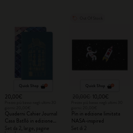
Out Of Stock
Quick Shop
Quick Shop
20,00€
20,00€
10,00€
Prezzo più basso negli ultimi 30
Prezzo più basso negli ultimi 30
giorni: 20,00€
giorni: 20,00€
Quaderni Cahier Journal
Pin in edizione limitata
Casa Batlló in edizione
NASA-inspired
personalizzata
Set da 2, large, pagine
Set di 2