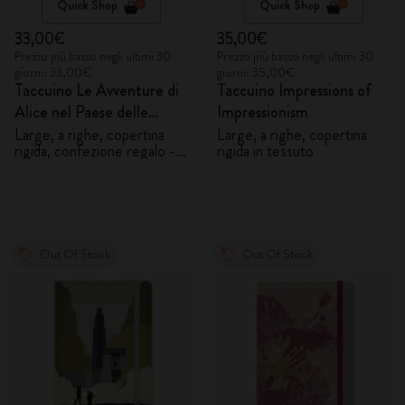
Quick Shop
Quick Shop
33,00€
35,00€
Prezzo più basso negli ultimi 30
Prezzo più basso negli ultimi 30
giorni: 33,00€
giorni: 35,00€
Taccuino Le Avventure di
Taccuino Impressions of
Alice nel Paese delle
Impressionism
Meraviglie
Large, a righe, copertina
Large, a righe, copertina
rigida, confezione regalo -
rigida in tessuto
Alice
Out Of Stock
Out Of Stock