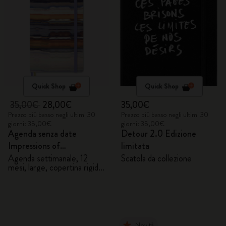
Quick Shop
Quick Shop
35,00€
28,00€
35,00€
Prezzo più basso negli ultimi 30
Prezzo più basso negli ultimi 30
giorni: 35,00€
giorni: 35,00€
Agenda senza date
Detour 2.0 Edizione
Impressions of
limitata
Impressionism
Agenda settimanale, 12
Scatola da collezione
mesi, large, copertina rigida
in tessuto
Novità