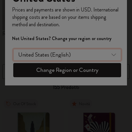
Registrati per ottenere un
10% di sconto e
Prices and payments are shown in USD. International
spedizione gratuita sul tuo primo ordine
shipping costs are based on your items shipping
usando il codice
WELCOME10.
method and destination.
Crea un account Moleskine per avere accesso
Reframe Sunglasses
Collezione Kim Jung Gi
C
ad offerte, vantaggi e tanta ispirazione.
Not United States? Change your region or country
A
M
Registrati!
Change Region or Country
Filtra
Prezzo dal più basso al più alt
155 Prodotti
Out Of Stock
Novità