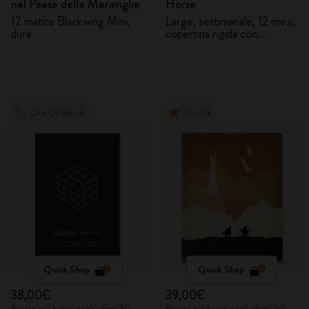
nel Paese delle Meraviglie
Horse
12 matite Blackwing Mini,
Large, settimanale, 12 mesi,
dure
copertina rigida con
confezione regalo
Out Of Stock
Novità
Quick Shop
Quick Shop
38,00€
39,00€
Prezzo più basso negli ultimi 30
Prezzo più basso negli ultimi 30