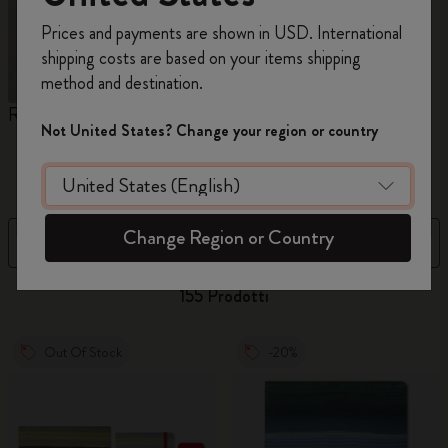
Registrati per ottenere un
10% di sconto e
Prices and payments are shown in USD. International
spedizione gratuita sul tuo primo ordine
shipping costs are based on your items shipping
usando il codice
WELCOME10.
method and destination.
Crea un account Moleskine per avere accesso
Reframe Sunglasses
Collezione Kim Jung Gi
C
ad offerte, vantaggi e tanta ispirazione.
Not United States? Change your region or country
A
M
Registrati!
Change Region or Country
Filtra
Ordina per
155 Prodotti
Out Of Stock
-20%