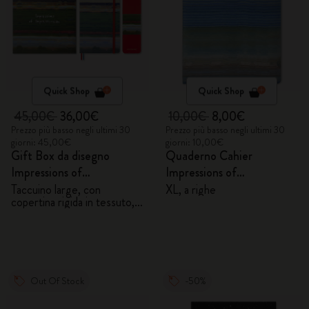
Quick Shop
Quick Shop
45,00€
36,00€
10,00€
8,00€
Prezzo più basso negli ultimi 30
Prezzo più basso negli ultimi 30
giorni: 45,00€
giorni: 10,00€
Gift Box da disegno
Quaderno Cahier
Impressions of
Impressions of
Impressionism
Impressionism
Taccuino large, con
XL, a righe
copertina rigida in tessuto,
pagine bianche e 6 matite
acquerellabili
Out Of Stock
-50%