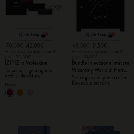
Quick Shop
Quick Shop
70,00€
42,00€
63,00€
31,50€
Prezzo più basso negli ultimi 30
Prezzo più basso negli ultimi 30
giorni: 70,00€
giorni: 63,00€
IZIPIZI x Moleskine
Bundle in edizione limitata
Wizarding World di Harry
Taccuino large a righe e
occhiali da lettura
Potter
Set regalo con penna roller
Kaweco e taccuino
Rosso