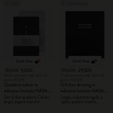
-50%
Out Of Stock
Quick Shop
Quick Shop
18,00€
9,00€
59,00€
29,50€
Prezzo più basso negli ultimi 30
Prezzo più basso negli ultimi 30
giorni: 18,00€
giorni: 59,00€
Quaderni cahier in
Gift box drawing in
edizione limitata NASA-
edizione limitata NASA-
inspired
inspired
Set di due quaderni Cahier,
Large, copertina rigida, a
large, pagine bianche
righe, quattro matite
Blackwing personalizzate e
due pin