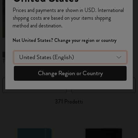
Registrati per ottenere un
10% di sconto e
Prices and payments are shown in USD. International
spedizione gratuita sul tuo primo ordine
shipping costs are based on your items shipping
usando il codice
WELCOME10.
method and destination.
Crea un account Moleskine per avere accesso
ad offerte, vantaggi e tanta ispirazione.
Not United States? Change your region or country
Registrati!
The Original Notebook
The Mini Notebook Charm
Q
Change Region or Country
Filtra
Prezzo dal più alto al più bass
371 Prodotti