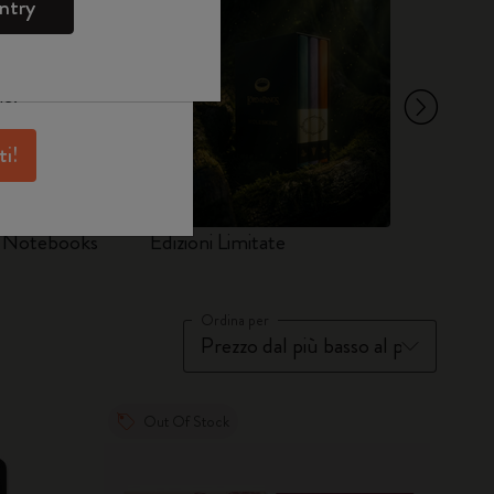
e
WELCOME10.
ntry
skine per avere
antaggi e tanta
ne.
ti!
d Notebooks
Edizioni Limitate
Set
Ordina per
Out Of Stock