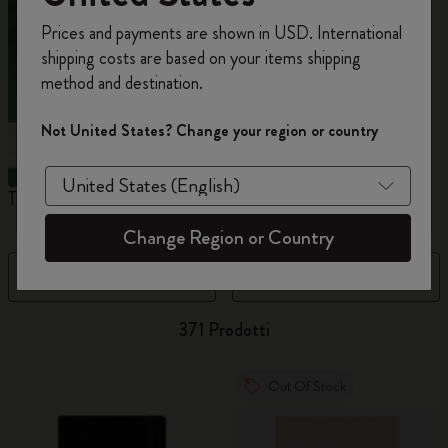
Registrati per ottenere un
10% di sconto e
Prices and payments are shown in USD. International
spedizione gratuita sul tuo primo ordine
shipping costs are based on your items shipping
usando il codice
WELCOME10.
method and destination.
Crea un account Moleskine per avere accesso
ad offerte, vantaggi e tanta ispirazione.
Not United States? Change your region or country
Registrati!
The Original Notebook
The Mini Notebook Charm
Q
Change Region or Country
Filtra
Prezzo dal più basso al più alt
371 Prodotti
Out Of Stock