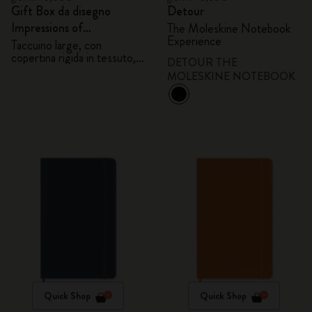
Gift Box da disegno
Detour
Impressions of
The Moleskine Notebook
Experience
Impressionism
Taccuino large, con
copertina rigida in tessuto,
DETOUR THE
pagine bianche e 6 matite
MOLESKINE NOTEBOOK
acquerellabili
Quick Shop
Quick Shop