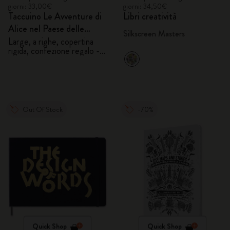
giorni: 33,00€
giorni: 34,50€
Taccuino Le Avventure di
Libri creatività
Alice nel Paese delle
Silkscreen Masters
Meraviglie
Large, a righe, copertina
rigida, confezione regalo -
Alice
Out Of Stock
-70%
Quick Shop
Quick Shop