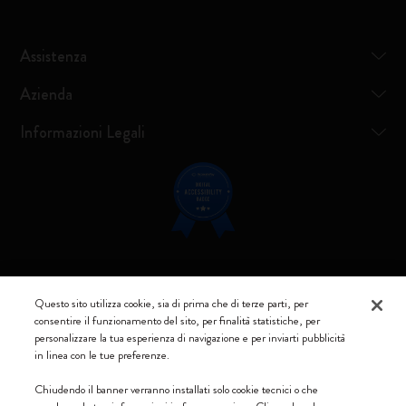
Assistenza
Azienda
Informazioni Legali
Resta connesso
Questo sito utilizza cookie, sia di prima che di terze parti, per
consentire il funzionamento del sito, per finalità statistiche, per
personalizzare la tua esperienza di navigazione e per inviarti pubblicità
in linea con le tue preferenze.
Moleskine ® è un marchio registrato di Moleskine Srl a socio unico
Chiudendo il banner verranno installati solo cookie tecnici o che