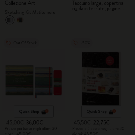
Collezione Art
Taccuino large, copertina
rigida in tessuto, pagine
Sketching Kit Matite nere
bianche, 5 matite grafite
Out Of Stock
-50%
Quick Shop
Quick Shop
45,00€
36,00€
45,50€
22,75€
Prezzo più basso negli ultimi 30
Prezzo più basso negli ultimi 30
giorni: 45,00€
giorni: 45,50€