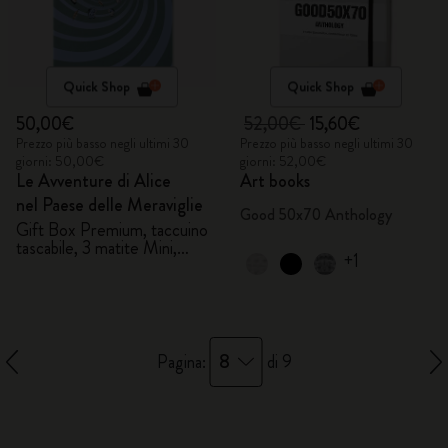
Quick Shop
Quick Shop
50,00€
52,00€
15,60€
Prezzo più basso negli ultimi 30
Prezzo più basso negli ultimi 30
giorni: 50,00€
giorni: 52,00€
Le Avventure di Alice
Art books
nel Paese delle Meraviglie
Good 50x70 Anthology
Gift Box Premium, taccuino
tascabile, 3 matite Mini,
+1
pochette
8
Pagina:
di 9