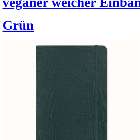
veganer weicher Einban
Grün