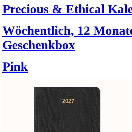
Precious & Ethical Kal
Wöchentlich, 12 Monate
Geschenkbox
Pink