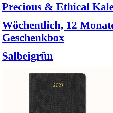
Precious & Ethical Kal
Wöchentlich, 12 Monate
Geschenkbox
Salbeigrün