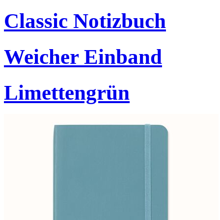
Classic Notizbuch
Weicher Einband
Limettengrün