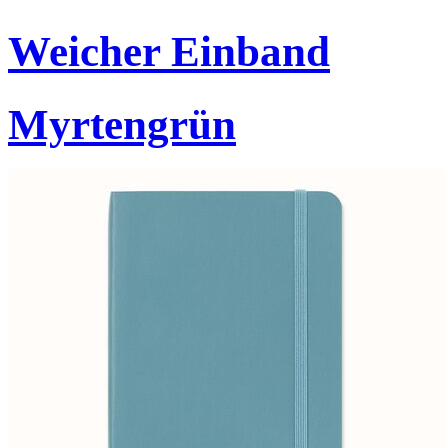
Weicher Einband
Myrtengrün