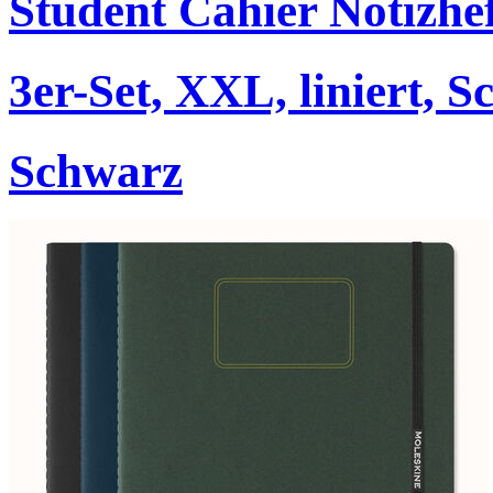
Student Cahier Notizhe
3er-Set, XXL, liniert, 
Schwarz