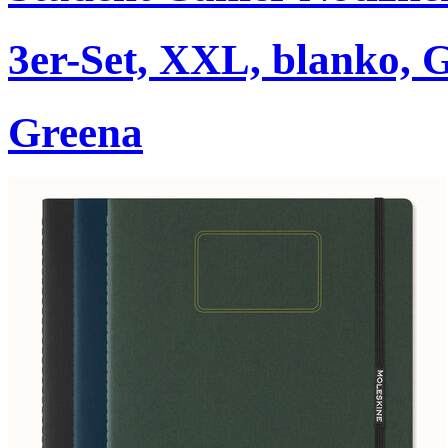
3er-Set, XXL, blanko, 
Greena