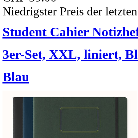
Niedrigster Preis der letzt
Student Cahier Notizhe
3er-Set, XXL, liniert, B
Blau