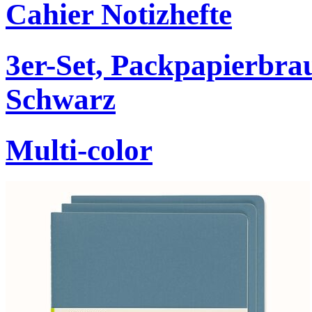
Cahier Notizhefte
3er-Set, Packpapierbr
Schwarz
Multi-color