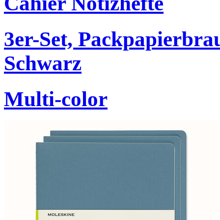
Cahier Notizhefte
3er-Set, Packpapierbr
Schwarz
Multi-color