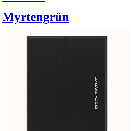
Myrtengrün