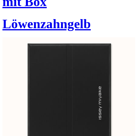
mit Box
Löwenzahngelb