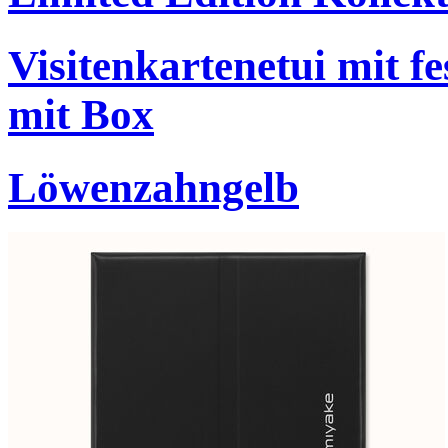
Visitenkartenetui mit f
mit Box
Löwenzahngelb