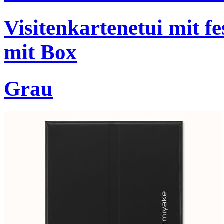
Visitenkartenetui mit f
mit Box
Grau