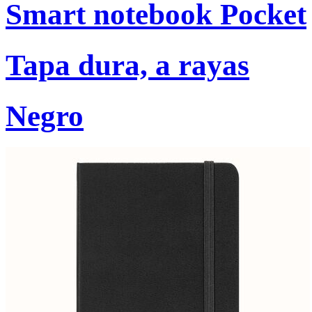
Smart notebook Pocket
Tapa dura, a rayas
Negro