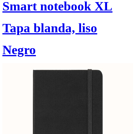
Smart notebook XL
Tapa blanda, liso
Negro