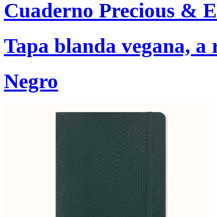
Cuaderno Precious & E
Tapa blanda vegana, a r
Negro