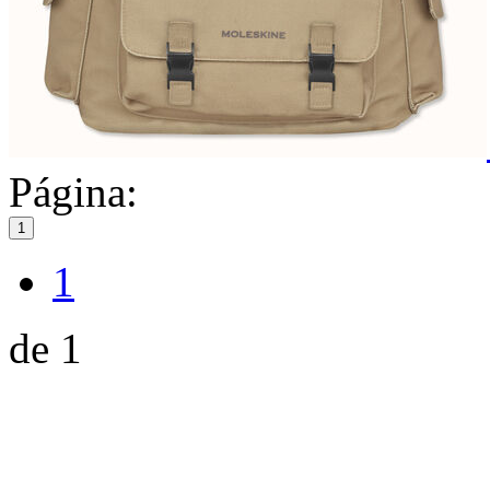
Página:
1
1
de 1