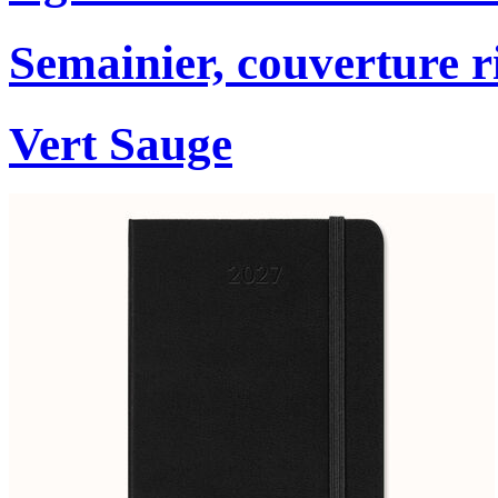
Semainier, couverture r
Vert Sauge