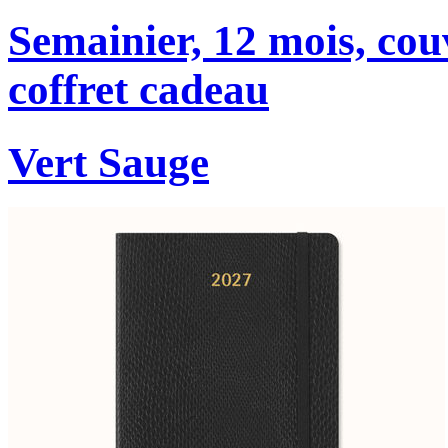
Semainier, 12 mois, cou
coffret cadeau
Vert Sauge