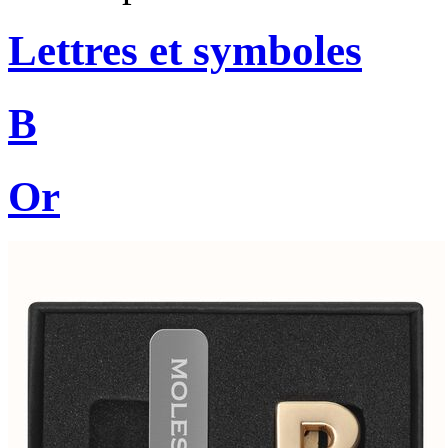
Lettres et symboles
B
Or