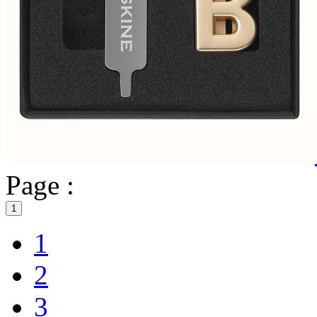
Page :
1
1
2
3