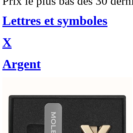
Prix le plus bas des 30 der
Lettres et symboles
X
Argent