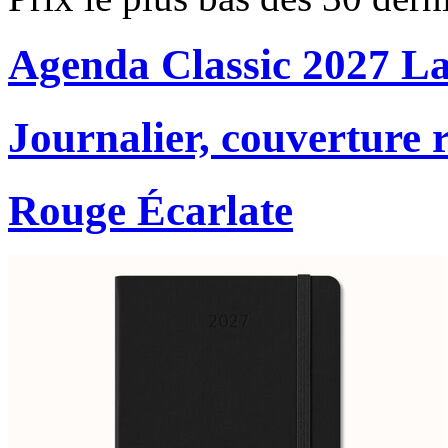
Agenda Classic 2027 L
Journalier, couverture r
Rouge Écarlate