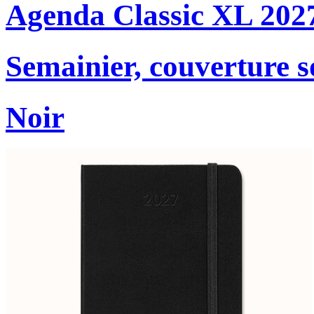
Agenda Classic XL 202
Semainier, couverture s
Noir