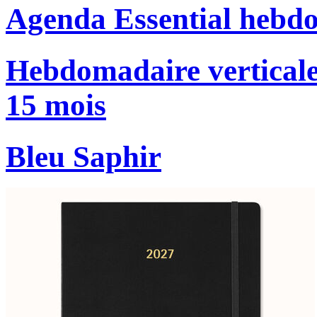
Agenda Essential hebd
Hebdomadaire verticale
15 mois
Bleu Saphir