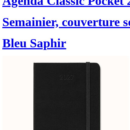
Agenda Classic Pocket 
Semainier, couverture s
Bleu Saphir