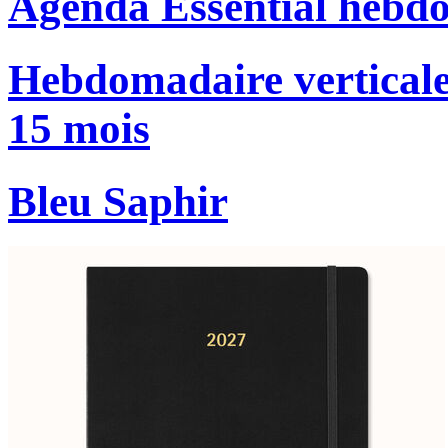
Agenda Essential hebd
Hebdomadaire verticale
15 mois
Bleu Saphir