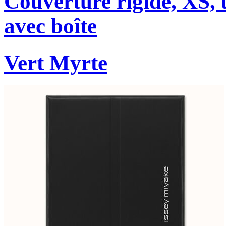
Couverture rigide, XS, u
avec boîte
Vert Myrte