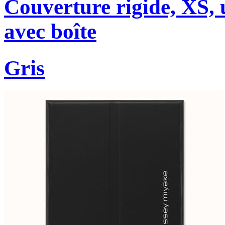
Couverture rigide, XS, u
avec boîte
Gris