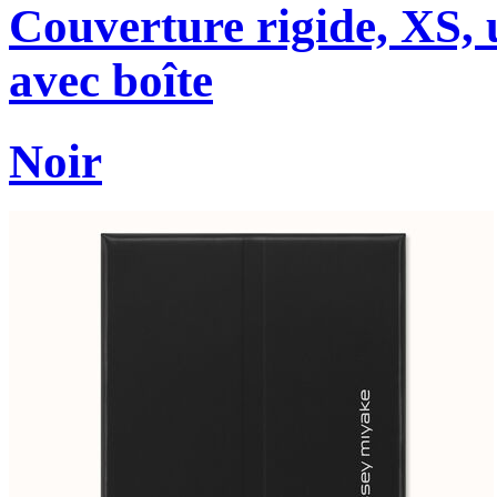
Couverture rigide, XS, u
avec boîte
Noir