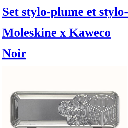
Set stylo-plume et stylo-
Moleskine x Kaweco
Noir