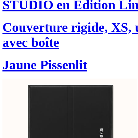
STUDIO en Édition Lim
Couverture rigide, XS, u
avec boîte
Jaune Pissenlit