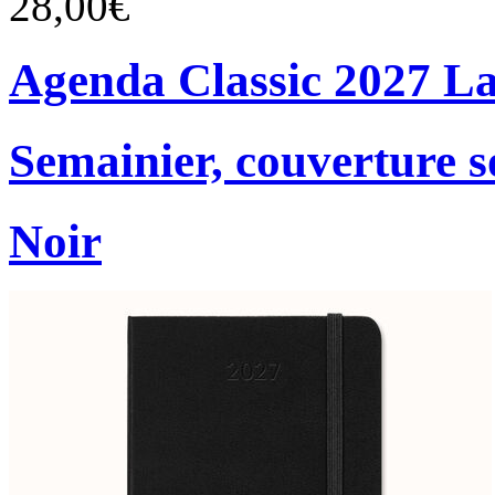
28,00€
Agenda Classic 2027 L
Semainier, couverture s
Noir