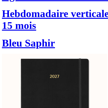
Hebdomadaire verticale
15 mois
Bleu Saphir