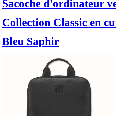
Sacoche d'ordinateur ver
Collection Classic en cu
Bleu Saphir