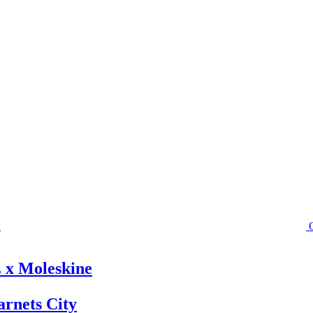
E x Moleskine
arnets City