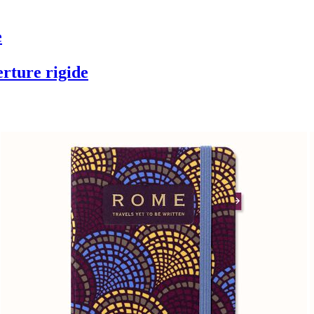
e
erture rigide