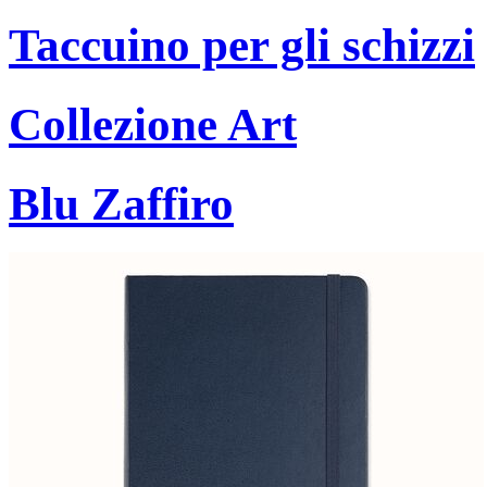
Taccuino per gli schizzi
Collezione Art
Blu Zaffiro