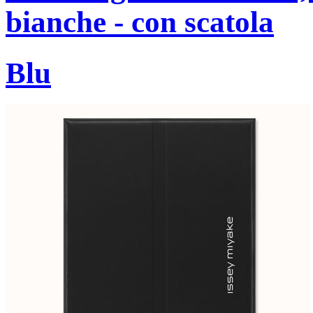
bianche - con scatola
Blu