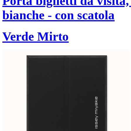
Porta biglietti da visita
bianche - con scatola
Verde Mirto