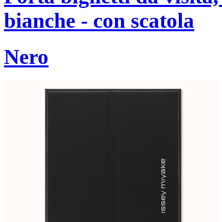
bianche - con scatola
Nero