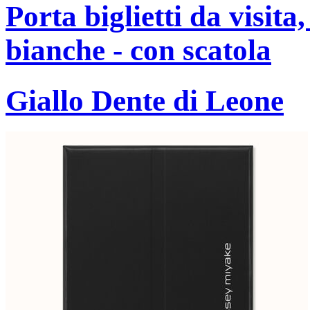
Porta biglietti da visita
bianche - con scatola
Giallo Dente di Leone