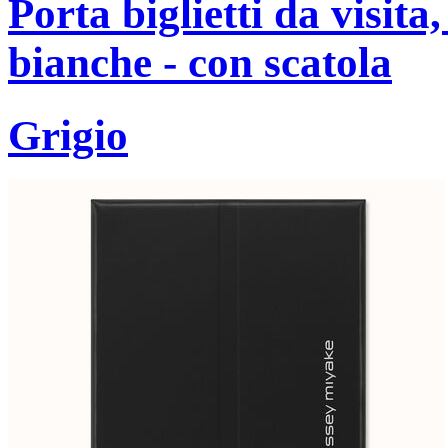
Porta biglietti da visita
bianche - con scatola
Grigio